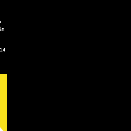
o
ắn,
 24