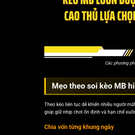
Các phương phá
Mẹo theo soi kèo MB h
Theo kèo liên tục dễ khiến nhiều người mấ
giúp giữ nhịp chơi ổn định và hạn chế xuố
Chia vốn từng khung ngày