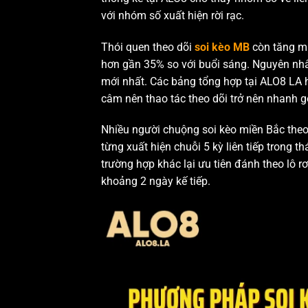
với nhóm số xuất hiện rời rạc.
Thói quen theo dõi
soi kèo MB
còn tăng mạ
hơn gần 35% so với buổi sáng. Nguyên nhâ
mới nhất. Các bảng tổng hợp tại ALO8 LA h
câm nên thao tác theo dõi trở nên nhanh g
Nhiều người chuộng soi kèo miền Bắc theo
từng xuất hiện chuỗi 5 kỳ liên tiếp trong 
trường hợp khác lại ưu tiên đánh theo lô rơ
khoảng 2 ngày kế tiếp.