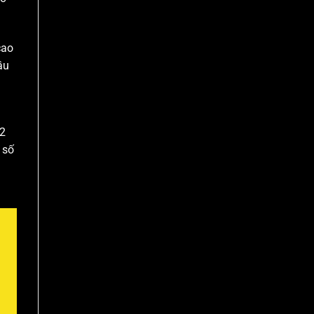
cao
ầu
32
 số