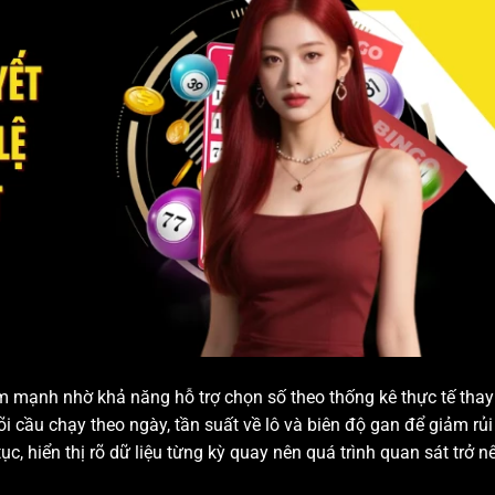
mạnh nhờ khả năng hỗ trợ chọn số theo thống kê thực tế thay
i cầu chạy theo ngày, tần suất về lô và biên độ gan để giảm rủi
tục, hiển thị rõ dữ liệu từng kỳ quay nên quá trình quan sát trở n