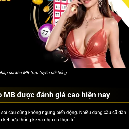
háp soi kèo MB trực tuyến nổi tiếng
o MB được đánh giá cao hiện nay
ch soi cầu cũng không ngừng biến động. Nhiều dạng cầu cũ dần
 kết hợp thống kê và nhịp số thực tế.