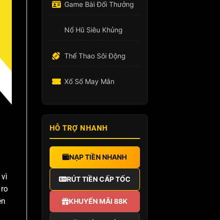
Game Bài Đổi Thưởng
Nổ Hũ Siêu Khủng
Thể Thao Sôi Động
Xổ Số May Mắn
HỖ TRỢ NHANH
NẠP TIỀN NHANH
 vì
RÚT TIỀN CẤP TỐC
 ro
ên
KHUYẾN MÃI 88K