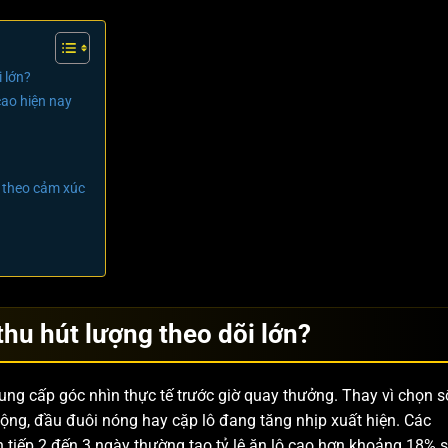
i lớn?
ao hiện nay
 theo cảm xúc
thu hút lượng theo dõi lớn?
ng cấp góc nhìn thực tế trước giờ quay thưởng. Thay vì chọn s
ộng, đầu đuôi nóng hay cặp lô đang tăng nhịp xuất hiện. Các
n tiếp 2 đến 3 ngày thường tạo tỷ lệ ăn lô cao hơn khoảng 18% 