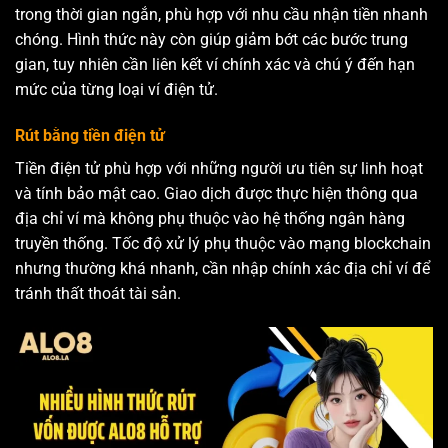
trong thời gian ngắn, phù hợp với nhu cầu nhận tiền nhanh
chóng. Hình thức này còn giúp giảm bớt các bước trung
gian, tuy nhiên cần liên kết ví chính xác và chú ý đến hạn
mức của từng loại ví điện tử.
Rút bằng tiền điện tử
Tiền điện tử phù hợp với những người ưu tiên sự linh hoạt
và tính bảo mật cao. Giao dịch được thực hiện thông qua
địa chỉ ví mà không phụ thuộc vào hệ thống ngân hàng
truyền thống. Tốc độ xử lý phụ thuộc vào mạng blockchain
nhưng thường khá nhanh, cần nhập chính xác địa chỉ ví để
tránh thất thoát tài sản.