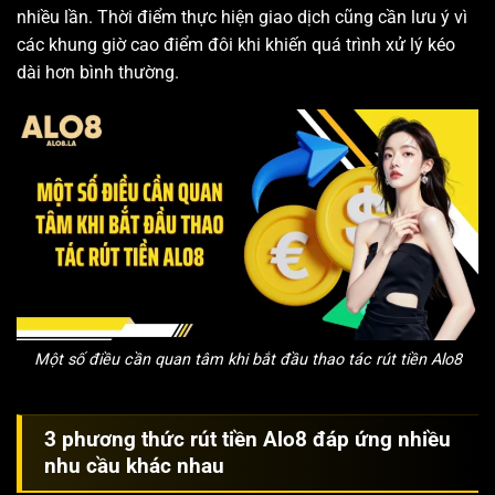
nhiều lần. Thời điểm thực hiện giao dịch cũng cần lưu ý vì
các khung giờ cao điểm đôi khi khiến quá trình xử lý kéo
dài hơn bình thường.
Một số điều cần quan tâm khi bắt đầu thao tác rút tiền Alo8
3 phương thức rút tiền Alo8 đáp ứng nhiều
nhu cầu khác nhau