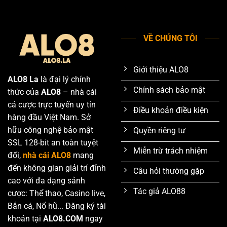
VỀ CHÚNG TÔI
Giới thiệu ALO8
ALO8 La
là đại lý chính
Chính sách bảo mật
thức của
ALO8
– nhà cái
cá cược trực tuyến uy tín
Điều khoản điều kiện
hàng đầu Việt Nam. Sở
hữu công nghệ bảo mật
Quyền riêng tư
SSL 128-bit an toàn tuyệt
Miễn trừ trách nhiệm
đối,
nhà cái ALO8
mang
đến không gian giải trí đỉnh
Câu hỏi thường gặp
cao với đa dạng sảnh
Tác giả ALO88
cược: Thể thao, Casino live,
Bắn cá, Nổ hũ... Đăng ký tài
khoản tại
ALO8.COM
ngay