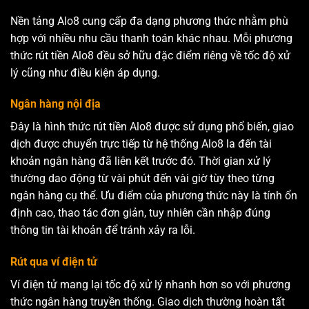
Nền tảng Alo8 cung cấp đa dạng phương thức nhằm phù
hợp với nhiều nhu cầu thanh toán khác nhau. Mỗi phương
thức rút tiền Alo8 đều sở hữu đặc điểm riêng về tốc độ xử
lý cũng như điều kiện áp dụng.
Ngân hàng nội địa
Đây là hình thức rút tiền Alo8 được sử dụng phổ biến, giao
dịch được chuyển trực tiếp từ hệ thống Alo8 la đến tài
khoản ngân hàng đã liên kết trước đó. Thời gian xử lý
thường dao động từ vài phút đến vài giờ tùy theo từng
ngân hàng cụ thể. Ưu điểm của phương thức này là tính ổn
định cao, thao tác đơn giản, tuy nhiên cần nhập đúng
thông tin tài khoản để tránh xảy ra lỗi.
Rút qua ví điện tử
Ví điện tử mang lại tốc độ xử lý nhanh hơn so với phương
thức ngân hàng truyền thống. Giao dịch thường hoàn tất