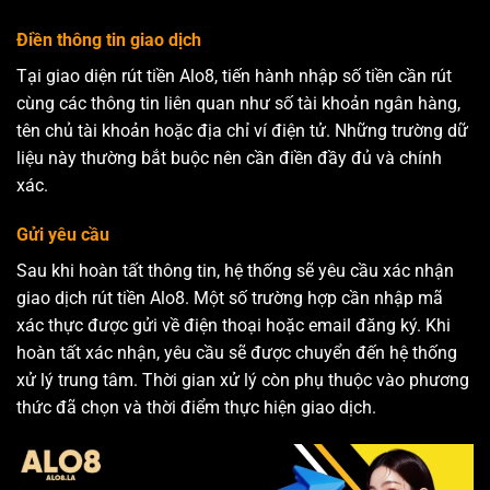
Điền thông tin giao dịch
Tại giao diện rút tiền Alo8, tiến hành nhập số tiền cần rút
cùng các thông tin liên quan như số tài khoản ngân hàng,
tên chủ tài khoản hoặc địa chỉ ví điện tử. Những trường dữ
liệu này thường bắt buộc nên cần điền đầy đủ và chính
xác.
Gửi yêu cầu
Sau khi hoàn tất thông tin, hệ thống sẽ yêu cầu xác nhận
giao dịch rút tiền Alo8. Một số trường hợp cần nhập mã
xác thực được gửi về điện thoại hoặc email đăng ký. Khi
hoàn tất xác nhận, yêu cầu sẽ được chuyển đến hệ thống
xử lý trung tâm. Thời gian xử lý còn phụ thuộc vào phương
thức đã chọn và thời điểm thực hiện giao dịch.