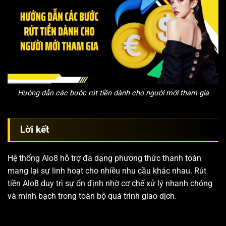
Hướng dẫn các bước rút tiền dành cho người mới tham gia
Lời kết
Hệ thống Alo8 hỗ trợ đa dạng phương thức thanh toán
mang lại sự linh hoạt cho nhiều nhu cầu khác nhau. Rút
tiền Alo8 duy trì sự ổn định nhờ cơ chế xử lý nhanh chóng
và minh bạch trong toàn bộ quá trình giao dịch.