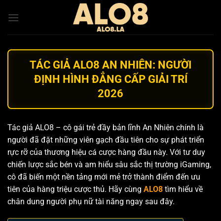
Bỏ
qua
nội
dung
TÁC GIẢ ALO8 AN NHIÊN: NGƯỜI
ĐỊNH HÌNH ĐẲNG CẤP GIẢI TRÍ
2026
Tác giả ALO8 – cô gái trẻ đầy bản lĩnh An Nhiên chính là
người đã đặt những viên gạch đầu tiên cho sự phát triển
rực rỡ của thương hiệu cá cược hàng đầu này. Với tư duy
chiến lược sắc bén và am hiểu sâu sắc thị trường iGaming,
cô đã biến một nền tảng mới mẻ trở thành điểm đến ưu
tiên của hàng triệu cược thủ. Hãy cùng
ALO8
tìm hiểu về
chân dung người phụ nữ tài năng ngay sau đây.