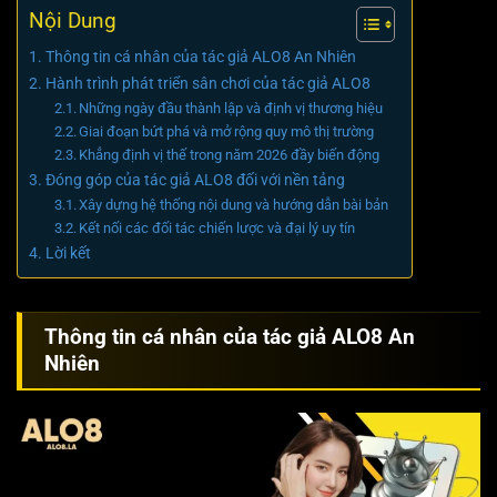
Nội Dung
Thông tin cá nhân của tác giả ALO8 An Nhiên
Hành trình phát triển sân chơi của tác giả ALO8
Những ngày đầu thành lập và định vị thương hiệu
Giai đoạn bứt phá và mở rộng quy mô thị trường
Khẳng định vị thế trong năm 2026 đầy biến động
Đóng góp của tác giả ALO8 đối với nền tảng
Xây dựng hệ thống nội dung và hướng dẫn bài bản
Kết nối các đối tác chiến lược và đại lý uy tín
Lời kết
Thông tin cá nhân của tác giả ALO8 An
Nhiên