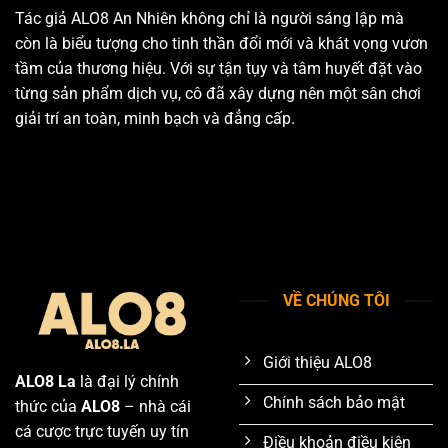
Tác giả ALO8 An Nhiên không chỉ là người sáng lập mà
còn là biểu tượng cho tinh thần đổi mới và khát vọng vươn
tầm của thương hiệu. Với sự tận tụy và tâm huyết đặt vào
từng sản phẩm dịch vụ, cô đã xây dựng nên một sân chơi
giải trí an toàn, minh bạch và đẳng cấp.
VỀ CHÚNG TÔI
Giới thiệu ALO8
ALO8 La
là đại lý chính
Chính sách bảo mật
thức của
ALO8
– nhà cái
cá cược trực tuyến uy tín
Điều khoản điều kiện