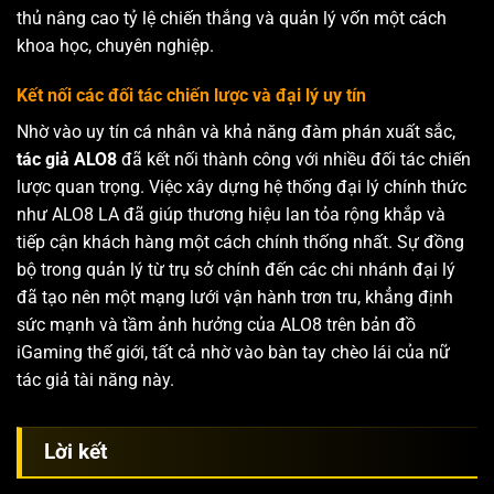
thủ nâng cao tỷ lệ chiến thắng và quản lý vốn một cách
khoa học, chuyên nghiệp.
Kết nối các đối tác chiến lược và đại lý uy tín
Nhờ vào uy tín cá nhân và khả năng đàm phán xuất sắc,
tác giả ALO8
đã kết nối thành công với nhiều đối tác chiến
lược quan trọng. Việc xây dựng hệ thống đại lý chính thức
như ALO8 LA đã giúp thương hiệu lan tỏa rộng khắp và
tiếp cận khách hàng một cách chính thống nhất. Sự đồng
bộ trong quản lý từ trụ sở chính đến các chi nhánh đại lý
đã tạo nên một mạng lưới vận hành trơn tru, khẳng định
sức mạnh và tầm ảnh hưởng của ALO8 trên bản đồ
iGaming thế giới, tất cả nhờ vào bàn tay chèo lái của nữ
tác giả tài năng này.
Lời kết