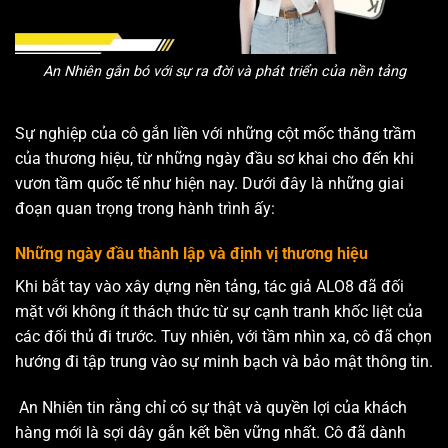
An Nhiên gắn bó với sự ra đời và phát triển của nền tảng
Sự nghiệp của cô gắn liền với những cột mốc thăng trầm
của thương hiệu, từ những ngày đầu sơ khai cho đến khi
vươn tầm quốc tế như hiện nay. Dưới đây là những giai
đoạn quan trọng trong hành trình ấy:
Những ngày đầu thành lập và định vị thương hiệu
Khi bắt tay vào xây dựng nền tảng, tác giả ALO8 đã đối
mặt với không ít thách thức từ sự cạnh tranh khốc liệt của
các đối thủ đi trước. Tuy nhiên, với tầm nhìn xa, cô đã chọn
hướng đi tập trung vào sự minh bạch và bảo mật thông tin.
An Nhiên tin rằng chỉ có sự thật và quyền lợi của khách
hàng mới là sợi dây gắn kết bền vững nhất. Cô đã dành