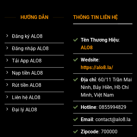
HƯỚNG DẪN
THÔNG TIN LIÊN HỆ
Đăng ký ALO8
Tên Thương Hiệu
:
ALO8
Đăng nhập ALO8
Wedsite
:
Tải App ALO8
https://alo8.la/
Nạp tiền ALO8
Địa chỉ
:
60/11 Trần Mai
Rút tiền ALO8
Ninh, Bảy Hiền, Hồ Chí
Minh, Việt Nam
Liên hệ ALO8
Hotline
:
0855994829
Đại lý ALO8
Email
:
contact@alo8.la
Zipcode
: 700000