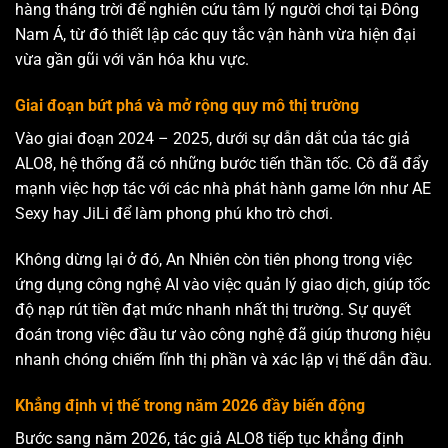
hàng tháng trời để nghiên cứu tâm lý người chơi tại Đông
Nam Á, từ đó thiết lập các quy tắc vận hành vừa hiện đại
vừa gần gũi với văn hóa khu vực.
Giai đoạn bứt phá và mở rộng quy mô thị trường
Vào giai đoạn 2024 – 2025, dưới sự dẫn dắt của tác giả
ALO8, hệ thống đã có những bước tiến thần tốc. Cô đã đẩy
mạnh việc hợp tác với các nhà phát hành game lớn như AE
Sexy hay JiLi để làm phong phú kho trò chơi.
Không dừng lại ở đó, An Nhiên còn tiên phong trong việc
ứng dụng công nghệ AI vào việc quản lý giao dịch, giúp tốc
độ nạp rút tiền đạt mức nhanh nhất thị trường. Sự quyết
đoán trong việc đầu tư vào công nghệ đã giúp thương hiệu
nhanh chóng chiếm lĩnh thị phần và xác lập vị thế dẫn đầu.
Khẳng định vị thế trong năm 2026 đầy biến động
Bước sang năm 2026, tác giả ALO8 tiếp tục khẳng định