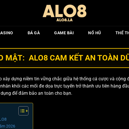
CASINO
ĐÁ GÀ
GAME BÀI
NỔ HŨ
THỂ T
 MẬT: ALO8 CAM KẾT AN TOÀN DỮ
úp xây dựng niềm tin vững chắc giữa hệ thống cá cược và cộng 
 nhân khỏi các mối đe dọa trực tuyến trở thành ưu tiên hàng đầu
p dụng để đảm bảo an toàn cho bạn.
ALO8
 năm 2026