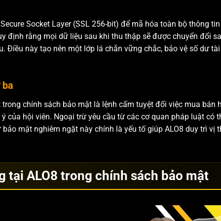
ecure Socket Layer (SSL 256-bit) để mã hóa toàn bộ thông tin 
uy định rằng mọi dữ liệu sau khi thu thập sẽ được chuyển đổi 
u. Điều này tạo nên một lớp lá chắn vững chắc, bảo vệ số dư tà
 ba
trong chính sách bảo mật là lệnh cấm tuyệt đối việc mua bán h
 của hội viên. Ngoại trừ yêu cầu từ các cơ quan pháp luật có t
 bảo mật nghiêm ngặt này chính là yếu tố giúp ALO8 duy trì vị t
 tại ALO8 trong chính sách bảo mật