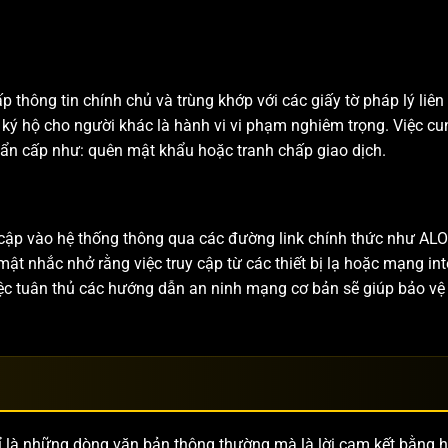
p thông tin chính chủ và trùng khớp với các giấy tờ pháp lý liê
ký hộ cho người khác là hành vi vi phạm nghiêm trọng. Việc cu
hẩn cấp như: quên mật khẩu hoặc tranh chấp giao dịch.
 cập vào hệ thống thông qua các đường link chính thức như AL
t nhắc nhở rằng việc truy cập từ các thiết bị lạ hoặc mạng int
iệc tuân thủ các hướng dẫn an ninh mạng cơ bản sẽ giúp bảo vệ
.
ỉ là những dòng văn bản thông thường mà là lời cam kết bằng h