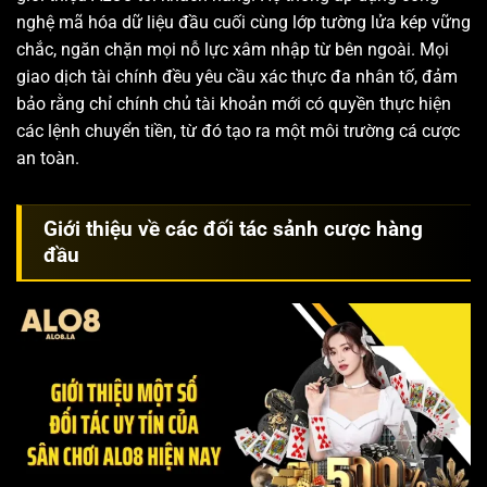
nghệ mã hóa dữ liệu đầu cuối cùng lớp tường lửa kép vững
chắc, ngăn chặn mọi nỗ lực xâm nhập từ bên ngoài. Mọi
giao dịch tài chính đều yêu cầu xác thực đa nhân tố, đảm
bảo rằng chỉ chính chủ tài khoản mới có quyền thực hiện
các lệnh chuyển tiền, từ đó tạo ra một môi trường cá cược
an toàn.
Giới thiệu về các đối tác sảnh cược hàng
đầu