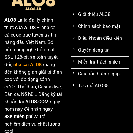
Giới thiệu ALO8
ALO8 La
là đại lý chính
Chính sách bảo mật
thức của
ALO8
– nhà cái
cá cược trực tuyến uy tín
Điều khoản điều kiện
hàng đầu Việt Nam. Sở
hữu công nghệ bảo mật
Quyền riêng tư
SSL 128-bit an toàn tuyệt
Miễn trừ trách nhiệm
đối,
nhà cái ALO8
mang
đến không gian giải trí đỉnh
Câu hỏi thường gặp
cao với đa dạng sảnh
Tác giả ALO88
cược: Thể thao, Casino live,
Bắn cá, Nổ hũ... Đăng ký tài
khoản tại
ALO8.COM
ngay
hôm nay để nhận ngay
88K miễn phí
và trải
nghiệm dịch vụ chất lượng
cao!