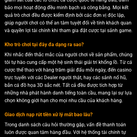
bảo mọi hoạt động đều minh bạch và công bằng. Mọi kết
quả trò chơi đều được kiểm định bởi các đơn vị độc lập,
giúp người chơi có thể an tâm tuyệt đối về tính khách quan
và quyền lợi tài chính khi tham gia đặt cược tại sảnh game.
Kho trò chơi tại đây đa dạng ra sao?
Khi nhắc đến thắc mắc của người chơi về sản phẩm, chúng
tôi tự hào cung cấp một hệ sinh thái giải trí khổng lồ. Từ cá
cược thể thao với hàng trăm giải đấu mỗi ngày, đến casino
trực tuyến với các Dealer người thật, hay các sảnh nổ hũ,
bắn cá đồ họa 3D sắc nét. Tất cả đều được tích hợp từ
những nhà phát hành danh tiếng toàn cầu, mang lại sự lựa
chọn không giới hạn cho mọi nhu cầu của khách hàng.
Giao dịch nạp rút tiền xử lý mất bao lâu?
Trong danh sách câu hỏi thường gặp, vấn đề thanh toán
luôn được quan tâm hàng đầu. Với hệ thống tài chính tự