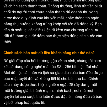
Đây là nội dung quan trọng trong mục câu hỏi thường gặp
về chính sách thanh toán. Thông thường, lệnh rút tiền bị từ
chối do người chơi chưa hoàn thành đủ doanh thu vòng
cược theo quy định của khuyến mãi, hoặc thông tin ngân
hàng thụ hưởng không trùng khớp với tên đã đăng ký. Bạn
cần rà soát lại các điều kiện đi kèm của chương trình ưu
đãi đã tham gia để đảm bảo thực hiện đúng các bước cần
thiết.
Chính sách bảo mật dữ liệu khách hàng như thế nào?
Để giải đáp câu hỏi thường gặp về an ninh, chúng tôi cam
kết sử dụng công nghệ mã hóa SSL 256-bit hiện đại nhất.
Mọi dữ liệu cá nhân và lịch sử giao dịch của bạn đều được
bảo mật tuyệt đối và không tiết lộ cho bên thứ ba. Chính
sách này được thực hiện nghiêm ngặt để xây dựng một
môi trường giải trí lành mạnh, minh bạch, nơi mà mọi
quyền lợi của cược thủ luôn được đặt lên hàng đầu và bảo
vệ bởi pháp luật quốc tế.