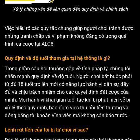
Xử lý những vấn đề liên quan đến quy định và chính sách
Việc hiểu rõ các quy tắc chung giúp người chơi tránh được
những tranh chấp và vi phạm không đáng có trong quá
trình cá cược tại ALO8.
Quy định về độ tuổi tham gia tại hệ thống là gì?
Trong phần câu hỏi thường gặp về tính pháp lý, chúng tôi
nhấn mạnh quy định về độ tuổi. Người chơi bắt buộc phải
từ đủ 18 tuổi trở lên mới có năng lực hành vi dân sự đầy
đủ và chịu trách nhiệm cho các quyết định đặt cược của
mình. Mọi hành vi khai gian tuổi tác khi bị phát hiện sẽ bị
xử lý theo quy định, bao gồm việc thu hồi tiền thưởng và
đóng băng tài khoản vĩnh viễn mà không cần báo trước.
Lệnh rút tiền của tôi bị từ chối vì sao?