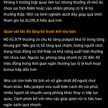
Không ít trường hợp quay liên tục nhưng thưởng về nhỏ do
chọn sai thời điểm hoặc vào nhầm phòng có tỷ lệ trả
thưởng thấp. Một vài kinh nghiệm dưới đây giúp quá trình
tham gia tại ALO8LA hiệu quả hơn.
Quan sát tốc độ tăng hũ trước khi vào bàn
Nổ hũ B79 thường có chu kỳ tăng jackpot khá rõ trong từng
khung giờ. Nếu giá trị hũ tăng quá chậm, lượng người chơi
đang hoạt động có thể thấp và khả năng xuất hiện thưởng
lớn chưa cao. Ngược lại, phòng tăng nhanh từ 20 đến 40
triệu đồng trong thời gian ngắn thường tạo tỷ lệ kích hoạt
bonus hấp dẫn hơn.
Nhà cái còn hiển thị lịch sử nổ gần nhất để người chơi
tham khảo. Nếu jackpot vừa xuất hiện cách đó vài phút,
nhiều người sẽ chuyển sang phòng khác thay vì tiếp tục
quay. Cách phân bổ vốn như vậy giúp giảm rủi ro tiêu hao
ngân sách quá nhanh.