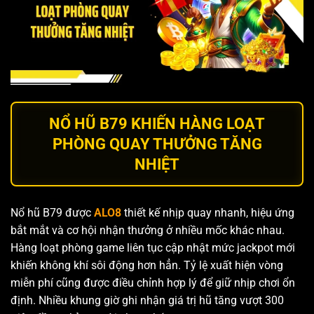
NỔ HŨ B79 KHIẾN HÀNG LOẠT
PHÒNG QUAY THƯỞNG TĂNG
NHIỆT
Nổ hũ B79 được
ALO8
thiết kế nhịp quay nhanh, hiệu ứng
bắt mắt và cơ hội nhận thưởng ở nhiều mốc khác nhau.
Hàng loạt phòng game liên tục cập nhật mức jackpot mới
khiến không khí sôi động hơn hẳn. Tỷ lệ xuất hiện vòng
miễn phí cũng được điều chỉnh hợp lý để giữ nhịp chơi ổn
định. Nhiều khung giờ ghi nhận giá trị hũ tăng vượt 300