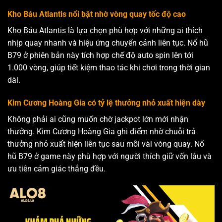
Kho Báu Atlantis nổi bật nhờ vòng quay tốc độ cao
Kho Báu Atlantis là lựa chọn phù hợp với những ai thích
nhịp quay nhanh và hiệu ứng chuyển cảnh liên tục. Nổ hũ
B79 ở phiên bản này tích hợp chế độ auto spin lên tới
1.000 vòng, giúp tiết kiệm thao tác khi chơi trong thời gian
dài.
Kim Cương Hoàng Gia có tỷ lệ thưởng nhỏ xuất hiện dày
Không phải ai cũng muốn chờ jackpot lớn mới nhận
thưởng. Kim Cương Hoàng Gia ghi điểm nhờ chuỗi trả
thưởng nhỏ xuất hiện liên tục sau mỗi vài vòng quay. Nổ
hũ B79 ở game này phù hợp với người thích giữ vốn lâu và
ưu tiên cảm giác thắng đều.