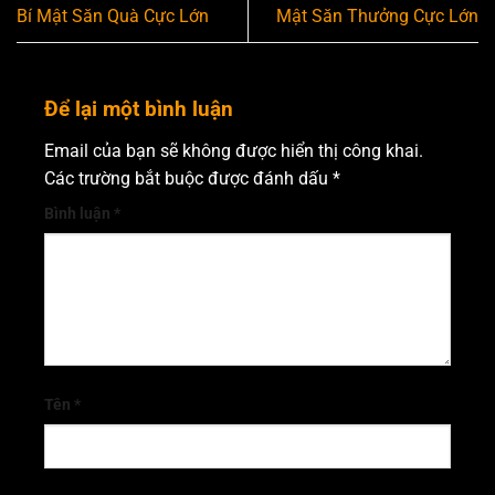
Bí Mật Săn Quà Cực Lớn
Mật Săn Thưởng Cực Lớn
Để lại một bình luận
Email của bạn sẽ không được hiển thị công khai.
Các trường bắt buộc được đánh dấu
*
Bình luận
*
Tên
*