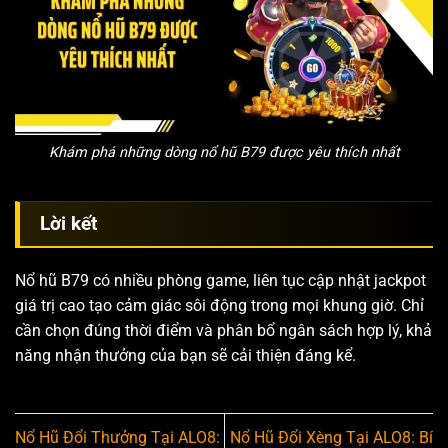
Khám phá những dòng nổ hũ B79 được yêu thích nhất
Lời kết
Nổ hũ B79 có nhiều phòng game, liên tục cập nhật jackpot
giá trị cao tạo cảm giác sôi động trong mọi khung giờ. Chỉ
cần chọn đúng thời điểm và phân bổ ngân sách hợp lý, khả
năng nhận thưởng của bạn sẽ cải thiện đáng kể.
Nổ Hũ Đổi Thưởng Tại ALO8:
Nổ Hũ Đổi Xèng Tại ALO8: Bí