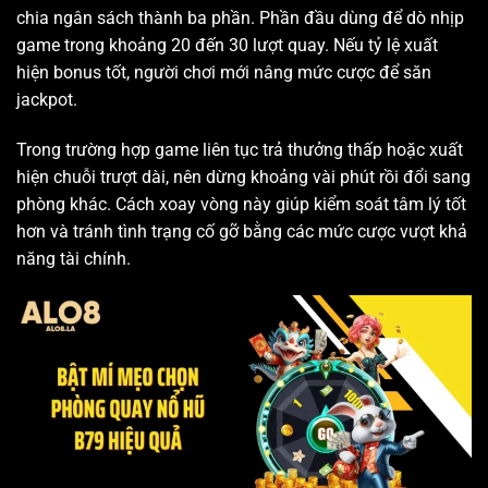
chia ngân sách thành ba phần. Phần đầu dùng để dò nhịp
game trong khoảng 20 đến 30 lượt quay. Nếu tỷ lệ xuất
hiện bonus tốt, người chơi mới nâng mức cược để săn
jackpot.
Trong trường hợp game liên tục trả thưởng thấp hoặc xuất
hiện chuỗi trượt dài, nên dừng khoảng vài phút rồi đổi sang
phòng khác. Cách xoay vòng này giúp kiểm soát tâm lý tốt
hơn và tránh tình trạng cố gỡ bằng các mức cược vượt khả
năng tài chính.