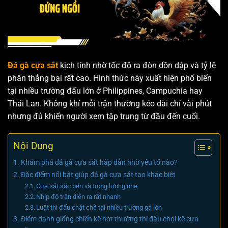
Đá gà cựa sắt
kịch tính nhờ tốc độ ra đòn dồn dập và tỷ lệ
phân thắng bại rất cao. Hình thức này xuất hiện phổ biến
tại nhiều trường đấu lớn ở Philippines, Campuchia hay
Thái Lan. Không khí mỗi trận thường kéo dài chỉ vài phút
nhưng đủ khiến người xem tập trung từ đầu đến cuối.
Nội Dung
Khám phá đá gà cựa sắt hấp dẫn nhờ yếu tố nào?
Đặc điểm nổi bật giúp đá gà cựa sắt tạo khác biệt
Cựa sắt sắc bén và trọng lượng nhẹ
Nhịp độ trận diễn ra rất nhanh
Luật thi đấu chặt chẽ tại nhiều trường gà lớn
Điểm danh giống chiến kê hot thường thi đấu chọi kê cựa