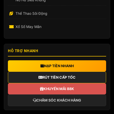
Thể Thao Sôi Động
Xổ Số May Mắn
HỖ TRỢ NHANH
NẠP TIỀN NHANH
RÚT TIỀN CẤP TỐC
KHUYẾN MÃI 88K
CHĂM SÓC KHÁCH HÀNG