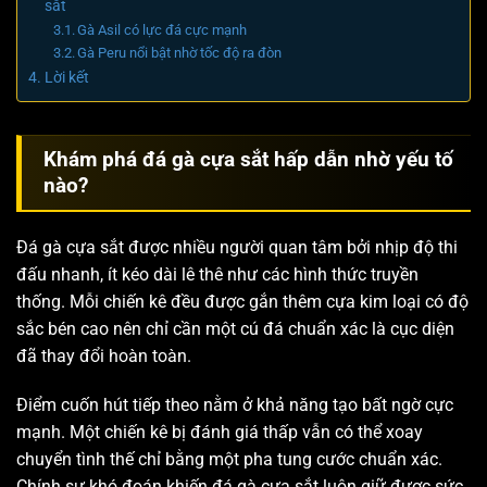
sắt
Gà Asil có lực đá cực mạnh
Gà Peru nổi bật nhờ tốc độ ra đòn
Lời kết
Khám phá đá gà cựa sắt hấp dẫn nhờ yếu tố
nào?
Đá gà cựa sắt được nhiều người quan tâm bởi nhịp độ thi
đấu nhanh, ít kéo dài lê thê như các hình thức truyền
thống. Mỗi chiến kê đều được gắn thêm cựa kim loại có độ
sắc bén cao nên chỉ cần một cú đá chuẩn xác là cục diện
đã thay đổi hoàn toàn.
Điểm cuốn hút tiếp theo nằm ở khả năng tạo bất ngờ cực
mạnh. Một chiến kê bị đánh giá thấp vẫn có thể xoay
chuyển tình thế chỉ bằng một pha tung cước chuẩn xác.
Chính sự khó đoán khiến đá gà cựa sắt luôn giữ được sức