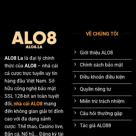
VỀ CHÚNG TÔI
Giới thiệu ALO8
ALO8 La
là đại lý chính
Chính sách bảo mật
thức của
ALO8
– nhà cái
cá cược trực tuyến uy tín
Điều khoản điều kiện
hàng đầu Việt Nam. Sở
hữu công nghệ bảo mật
Quyền riêng tư
SSL 128-bit an toàn tuyệt
Miễn trừ trách nhiệm
đối,
nhà cái ALO8
mang
đến không gian giải trí đỉnh
Câu hỏi thường gặp
cao với đa dạng sảnh
Tác giả ALO88
cược: Thể thao, Casino live,
Bắn cá, Nổ hũ... Đăng ký tài