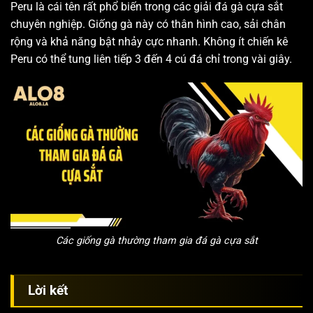
Peru là cái tên rất phổ biến trong các giải đá gà cựa sắt
chuyên nghiệp. Giống gà này có thân hình cao, sải chân
rộng và khả năng bật nhảy cực nhanh. Không ít chiến kê
Peru có thể tung liên tiếp 3 đến 4 cú đá chỉ trong vài giây.
Các giống gà thường tham gia đá gà cựa sắt
Lời kết