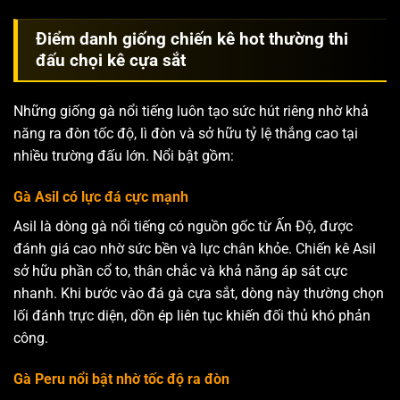
Điểm danh giống chiến kê hot thường thi
đấu chọi kê cựa sắt
Những giống gà nổi tiếng luôn tạo sức hút riêng nhờ khả
năng ra đòn tốc độ, lì đòn và sở hữu tỷ lệ thắng cao tại
nhiều trường đấu lớn. Nổi bật gồm:
Gà Asil có lực đá cực mạnh
Asil là dòng gà nổi tiếng có nguồn gốc từ Ấn Độ, được
đánh giá cao nhờ sức bền và lực chân khỏe. Chiến kê Asil
sở hữu phần cổ to, thân chắc và khả năng áp sát cực
nhanh. Khi bước vào đá gà cựa sắt, dòng này thường chọn
lối đánh trực diện, dồn ép liên tục khiến đối thủ khó phản
công.
Gà Peru nổi bật nhờ tốc độ ra đòn